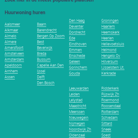
Huurwoning huren
Den Haag
Groningen
Aalsmeer
Baarn
Deventer
Haarlem
Alkmaar
Barendrecht
Dordrecht
Heemskerk
Almelo
Bergen Op Zoom
Ede
Heerlen
Almere
Best
Eindhoven
Hellevoetsluis
Amersfoort
Beverwijk
Emmen
Helmond
Amstelveen
Breda
Enschede
Hengelo Ov
Amsterdam
Bussum
Geleen
Hilversum
Apeldoorn
Capelle Aan Den
Gorinchem
IJsselstein Ut.
Arnhem
Ijssel
Gouda
Kerkrade
Assen
Delft
Den Bosch
Leeuwarden
Ridderkerk
Leiden
Rijswijk Zh
Lelystad
Roermond
Maastricht
Roosendaal
Meerssen
Rotterdam
Nieuwegein
Schiedam
Nijmegen
Sittard
Noordwijk Zh
Sneek
Oldenzaal
Soest