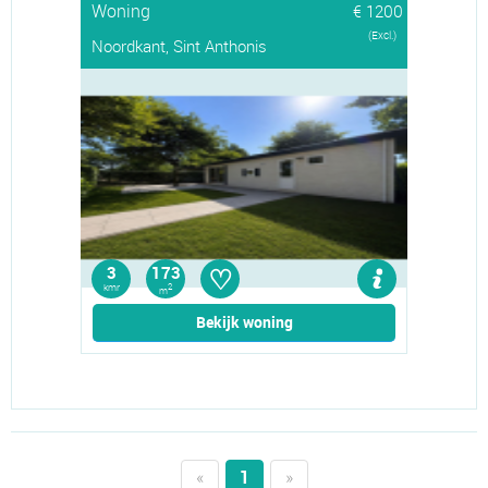
Woning
€ 1200
(Excl.)
Noordkant, Sint Anthonis
♡
3
173
kmr
2
m
Bekijk woning
«
1
»