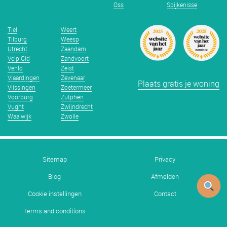
Oss
Spijkenisse
Tiel
Weert
Tilburg
Weesp
Utrecht
Zaandam
Velp Gld
Zandvoort
Venlo
Zeist
Vlaardingen
Zevenaar
Plaats gratis je woning
Vlissingen
Zoetermeer
Voorburg
Zutphen
Vught
Zwijndrecht
Waalwijk
Zwolle
Sitemap
Privacy
Blog
Afmelden
Cookie instellingen
Contact
Terms and conditions