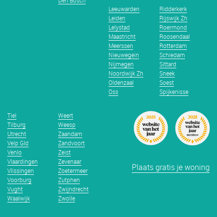
Den Bosch
Leeuwarden
Ridderkerk
Leiden
Rijswijk Zh
Lelystad
Roermond
Maastricht
Roosendaal
Meerssen
Rotterdam
Nieuwegein
Schiedam
Nijmegen
Sittard
Noordwijk Zh
Sneek
Oldenzaal
Soest
Oss
Spijkenisse
Tiel
Weert
Tilburg
Weesp
Utrecht
Zaandam
Velp Gld
Zandvoort
Venlo
Zeist
Vlaardingen
Zevenaar
Plaats gratis je woning
Vlissingen
Zoetermeer
Voorburg
Zutphen
Vught
Zwijndrecht
Waalwijk
Zwolle