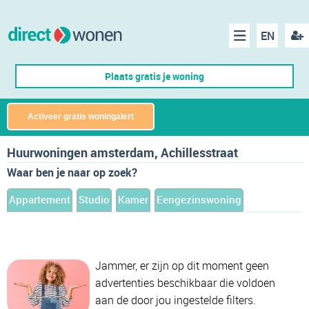
EN
acco
Menu
Plaats gratis je woning
make
Activeer gratis woningalert
Huurwoningen amsterdam, Achillesstraat
Waar ben je naar op zoek?
Appartement
Studio
Kamer
Eengezinswoning
Jammer, er zijn op dit moment geen
advertenties beschikbaar die voldoen
aan de door jou ingestelde filters.