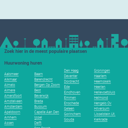
Zoek hier in de meest populaire plaatsen
Huurwoning huren
Den Haag
Groningen
Aalsmeer
Baarn
Deventer
Haarlem
Alkmaar
Barendrecht
Dordrecht
Heemskerk
Almelo
Bergen Op Zoom
Ede
Heerlen
Almere
Best
Eindhoven
Hellevoetsluis
Amersfoort
Beverwijk
Emmen
Helmond
Amstelveen
Breda
Enschede
Hengelo Ov
Amsterdam
Bussum
Geleen
Hilversum
Apeldoorn
Capelle Aan Den
Gorinchem
IJsselstein Ut.
Arnhem
Ijssel
Gouda
Kerkrade
Assen
Delft