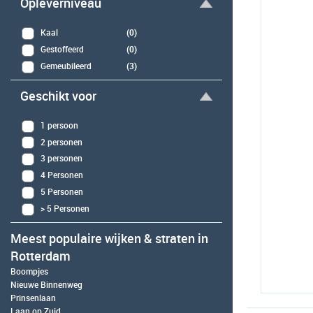
Opleverniveau
Kaal
(0)
Gestoffeerd
(0)
Gemeubileerd
(3)
Geschikt voor
1 persoon
2 personen
3 personen
4 Personen
5 Personen
> 5 Personen
Meest populaire wijken & straten in
Rotterdam
Boompjes
Nieuwe Binnenweg
Prinsenlaan
Laan op Zuid