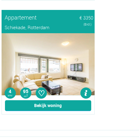
Appartement
€ 3350
(Excl.)
Schiekade, Rotterdam
♡
4
95
kmr
2
m
Bekijk woning