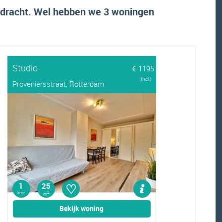
pdracht. Wel hebben we 3 woningen
Studio
€ 1195
(Incl.)
Proveniersstraat, Rotterdam
♡
1
25
kmr
2
m
Bekijk woning