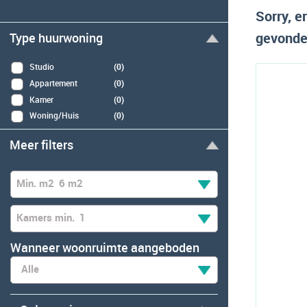
Sorry, 
gevonden
Type huurwoning
Studio
(0)
Appartement
(0)
Kamer
(0)
Woning/Huis
(0)
Meer filters
Min. m2
6 m2
Kamers min.
1
Wanneer woonruimte aangeboden
Alle