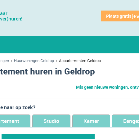
jaar
Plaats gratis je 
(ver)huren!
ingen
›
Huurwoningen Geldrop
›
Appartementen Geldrop
tement huren in Geldrop
Mis geen nieuwe woningen, ontva
je naar op zoek?
rtement
Studio
Kamer
Eenge