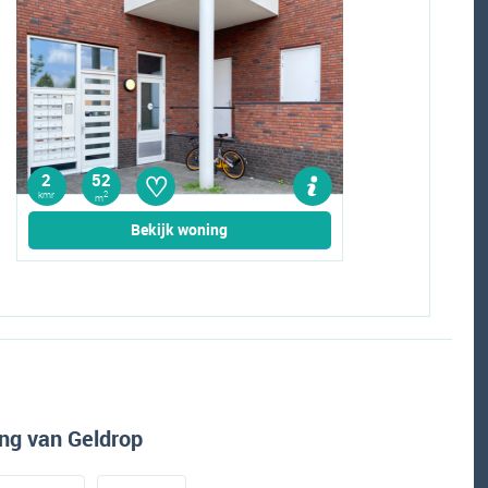
♡
2
52
kmr
2
m
Bekijk woning
ng van Geldrop