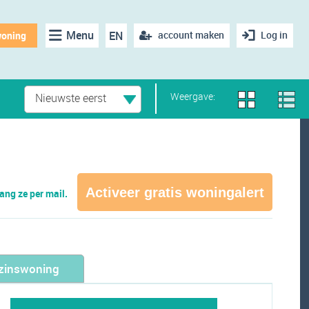
Menu
EN
account maken
Log in
woning
Weergave:
Nieuwste eerst
Activeer gratis woningalert
ng ze per mail.
zinswoning