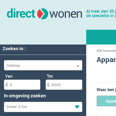
Al meer dan 30 
dé specialist in 
Zoeken in :
Alle huurwon
Appar
Van
Tot
Waar ben 
In omgeving zoeken
Appa
Straal
0 km