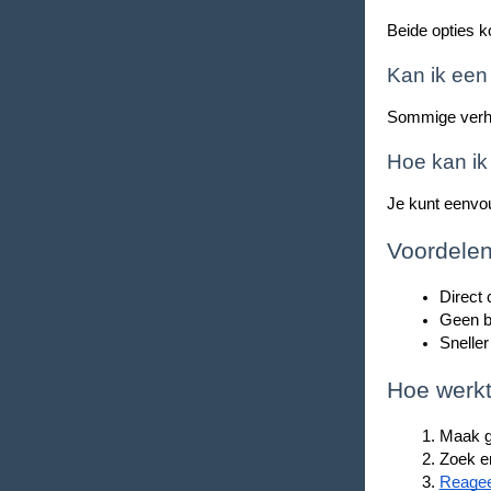
Beide opties k
Kan ik een
Sommige verhuu
Hoe kan ik
Je kunt eenvou
Voordelen
Direct
Geen b
Snelle
Hoe werkt
Maak g
Zoek en
Reagee