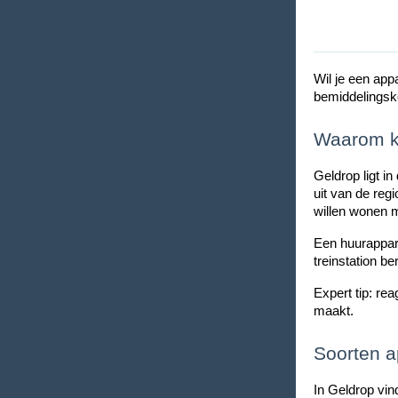
Wil je een app
bemiddelingsko
Waarom ki
Geldrop ligt i
uit van de regi
willen wonen 
Een huurappart
treinstation b
Expert tip: re
maakt.
Soorten 
In Geldrop vi