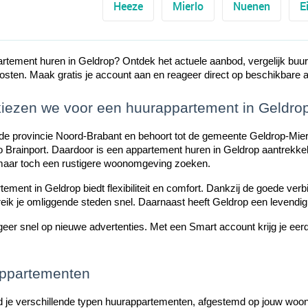
Heeze
Mierlo
Nuenen
E
artement huren in Geldrop? Ontdek het actuele aanbod, vergelijk buu
sten. Maak gratis je account aan en reageer direct op beschikbare 
ezen we voor een huurappartement in Geldro
n de provincie Noord-Brabant en behoort tot de gemeente Geldrop-Mier
o Brainport. Daardoor is een appartement huren in Geldrop aantrekkelij
maar toch een rustigere woonomgeving zoeken.
ement in Geldrop biedt flexibiliteit en comfort. Dankzij de goede v
ereik je omliggende steden snel. Daarnaast heeft Geldrop een levendi
ageer snel op nieuwe advertenties. Met een Smart account krijg je ee
appartementen
nd je verschillende typen huurappartementen, afgestemd op jouw wo