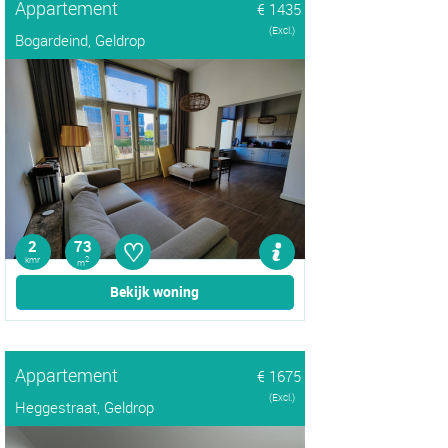
Appartement
€ 1435
(Excl.)
Bogardeind, Geldrop
♡
2
73
kmr
2
m
Bekijk woning
Appartement
€ 1675
(Excl.)
Heggestraat, Geldrop