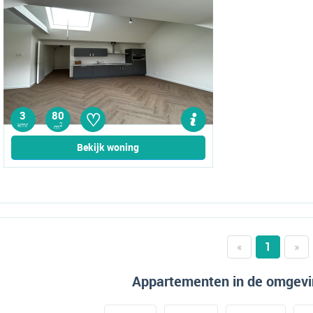
♡
3
80
kmr
2
m
Bekijk woning
«
1
»
Appartementen in de omgevi