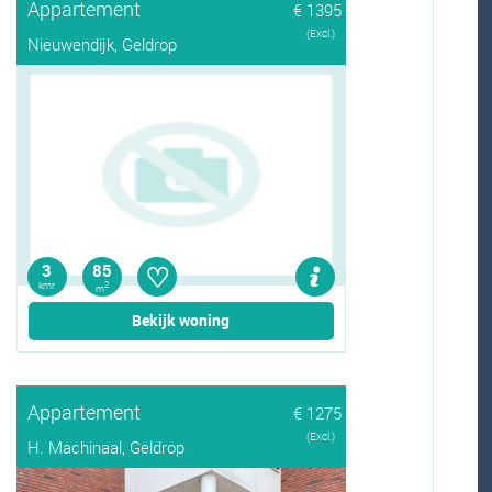
Appartement
€ 1395
(Excl.)
Nieuwendijk, Geldrop
♡
3
85
kmr
2
m
Bekijk woning
Appartement
€ 1275
(Excl.)
H. Machinaal, Geldrop