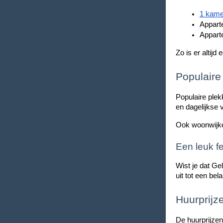
1 kame
Apparte
Appart
Zo is er altijd
Populaire
Populaire plek
en dagelijkse 
Ook woonwijke
Een leuk fe
Wist je dat Ge
uit tot een be
Huurprijz
De huurprijzen