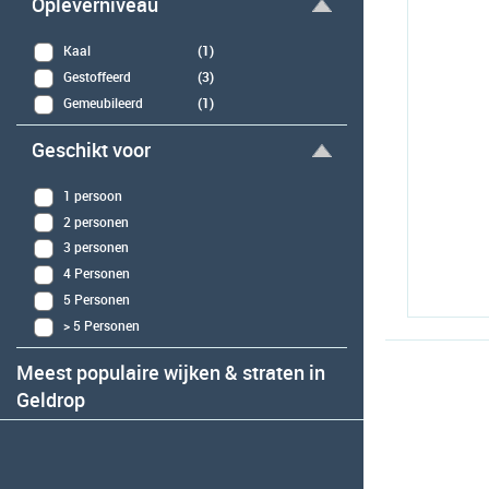
Opleverniveau
Kaal
(1)
Gestoffeerd
(3)
Gemeubileerd
(1)
Geschikt voor
1 persoon
2 personen
3 personen
4 Personen
5 Personen
> 5 Personen
Meest populaire wijken & straten in
Geldrop