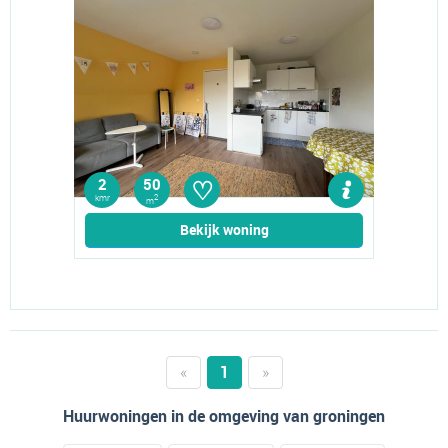
♡
2
50
kmr
2
m
Bekijk woning
«
1
»
Huurwoningen in de omgeving van groningen