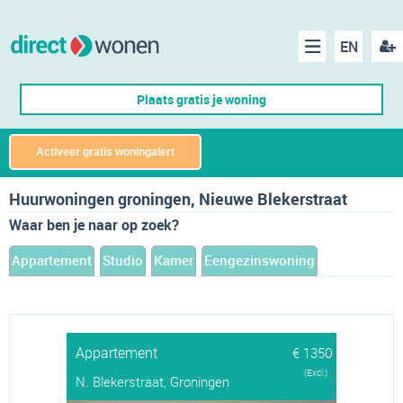
EN
acco
Menu
Plaats gratis je woning
make
Activeer gratis woningalert
Huurwoningen groningen, Nieuwe Blekerstraat
Waar ben je naar op zoek?
Appartement
Studio
Kamer
Eengezinswoning
Appartement
€ 1350
(Excl.)
N. Blekerstraat, Groningen