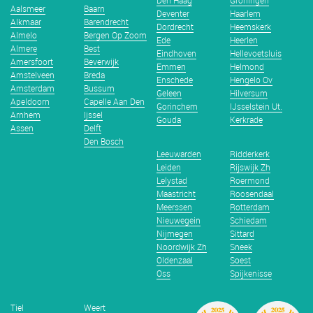
Den Haag
Groningen
Aalsmeer
Baarn
Deventer
Haarlem
Alkmaar
Barendrecht
Dordrecht
Heemskerk
Almelo
Bergen Op Zoom
Ede
Heerlen
Almere
Best
Eindhoven
Hellevoetsluis
Amersfoort
Beverwijk
Emmen
Helmond
Amstelveen
Breda
Enschede
Hengelo Ov
Amsterdam
Bussum
Geleen
Hilversum
Apeldoorn
Capelle Aan Den
Gorinchem
IJsselstein Ut.
Arnhem
Ijssel
Gouda
Kerkrade
Assen
Delft
Den Bosch
Leeuwarden
Ridderkerk
Leiden
Rijswijk Zh
Lelystad
Roermond
Maastricht
Roosendaal
Meerssen
Rotterdam
Nieuwegein
Schiedam
Nijmegen
Sittard
Noordwijk Zh
Sneek
Oldenzaal
Soest
Oss
Spijkenisse
Tiel
Weert