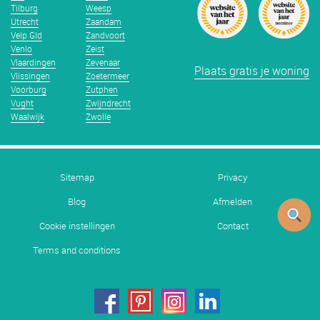
Tilburg
Weesp
Utrecht
Zaandam
Velp Gld
Zandvoort
Venlo
Zeist
Vlaardingen
Zevenaar
Plaats gratis je woning
Vlissingen
Zoetermeer
Voorburg
Zutphen
Vught
Zwijndrecht
Waalwijk
Zwolle
Sitemap
Privacy
Blog
Afmelden
Cookie instellingen
Contact
Terms and conditions