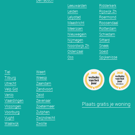
Den Bosch
Leeuwarden
Ridderkerk
Leiden
Rijswijk Zh
Lelystad
Roermond
Maastricht
Roosendaal
Meerssen
Rotterdam
Nieuwegein
Schiedam
Nijmegen
Sittard
Noordwijk Zh
Sneek
Oldenzaal
Soest
Oss
Spijkenisse
Tiel
Weert
Tilburg
Weesp
Utrecht
Zaandam
Velp Gld
Zandvoort
Venlo
Zeist
Vlaardingen
Zevenaar
Plaats gratis je woning
Vlissingen
Zoetermeer
Voorburg
Zutphen
Vught
Zwijndrecht
Waalwijk
Zwolle