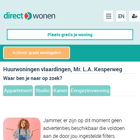
EN
acco
Menu
Plaats gratis je woning
make
Activeer gratis woningalert
Huurwoningen vlaardingen, Mr. L.A. Kesperweg
Waar ben je naar op zoek?
Appartement
Studio
Kamer
Eengezinswoning
Jammer, er zijn op dit moment geen
advertenties beschikbaar die voldoen
aan de door jou ingestelde filters.