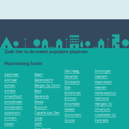
Zoek hier in de meest populaire plaatsen
Huurwoning huren
Den Haag
Groningen
Aalsmeer
Baarn
Deventer
Haarlem
Alkmaar
Barendrecht
Dordrecht
Heemskerk
Almelo
Bergen Op Zoom
Ede
Heerlen
Almere
Best
Eindhoven
Hellevoetsluis
Amersfoort
Beverwijk
Emmen
Helmond
Amstelveen
Breda
Enschede
Hengelo Ov
Amsterdam
Bussum
Geleen
Hilversum
Apeldoorn
Capelle Aan Den
Gorinchem
IJsselstein Ut.
Arnhem
Ijssel
Gouda
Kerkrade
Assen
Delft