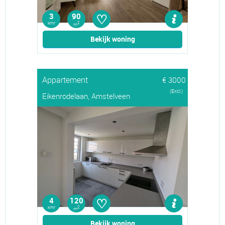
♡
3
90
kmr
2
m
Bekijk woning
Appartement
€ 3000
(Excl.)
Eikenrodelaan, Amstelveen
♡
4
120
kmr
2
m
Bekijk woning