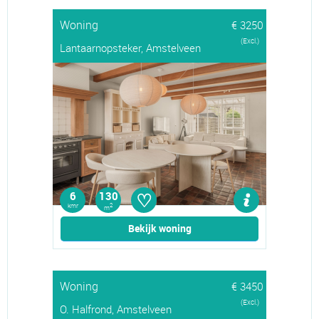
Woning
€ 3250
(Excl.)
Lantaarnopsteker, Amstelveen
♡
6
130
kmr
2
m
Bekijk woning
Woning
€ 3450
(Excl.)
O. Halfrond, Amstelveen