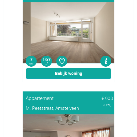
♡
7
167
kmr
2
m
Bekijk woning
Appartement
€ 900
(Excl.)
M. Peetstraat, Amstelveen