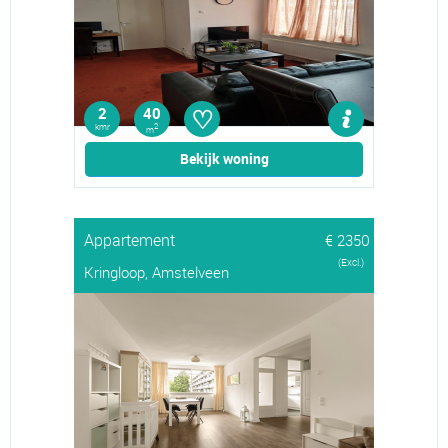
♡
2
40
kmr
2
m
Bekijk woning
Appartement
€ 2350
(Excl.)
Kringloop, Amstelveen