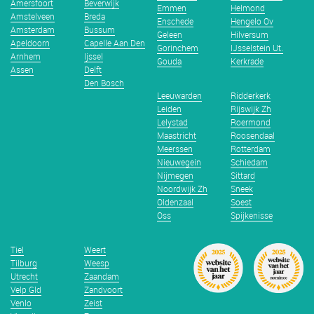
Amersfoort
Beverwijk
Emmen
Helmond
Amstelveen
Breda
Enschede
Hengelo Ov
Amsterdam
Bussum
Geleen
Hilversum
Apeldoorn
Capelle Aan Den
Gorinchem
IJsselstein Ut.
Arnhem
Ijssel
Gouda
Kerkrade
Assen
Delft
Den Bosch
Leeuwarden
Ridderkerk
Leiden
Rijswijk Zh
Lelystad
Roermond
Maastricht
Roosendaal
Meerssen
Rotterdam
Nieuwegein
Schiedam
Nijmegen
Sittard
Noordwijk Zh
Sneek
Oldenzaal
Soest
Oss
Spijkenisse
Tiel
Weert
Tilburg
Weesp
Utrecht
Zaandam
Velp Gld
Zandvoort
Venlo
Zeist