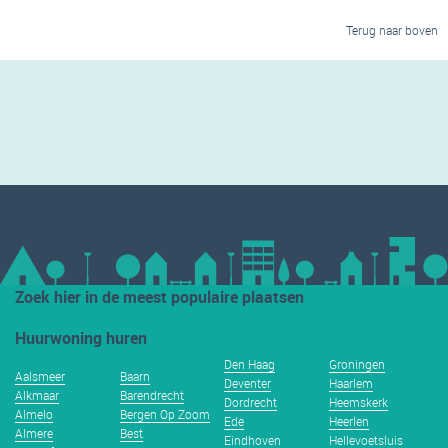
Terug naar boven
Zoek hier in de meest populaire plaatsen
Huurwoning huren
Den Haag
Groningen
Aalsmeer
Baarn
Deventer
Haarlem
Alkmaar
Barendrecht
Dordrecht
Heemskerk
Almelo
Bergen Op Zoom
Ede
Heerlen
Almere
Best
Eindhoven
Hellevoetsluis